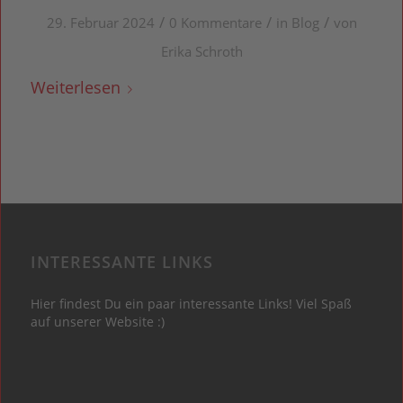
/
/
/
29. Februar 2024
0 Kommentare
in
Blog
von
Erika Schroth
Weiterlesen
INTERESSANTE LINKS
Hier findest Du ein paar interessante Links! Viel Spaß
auf unserer Website :)