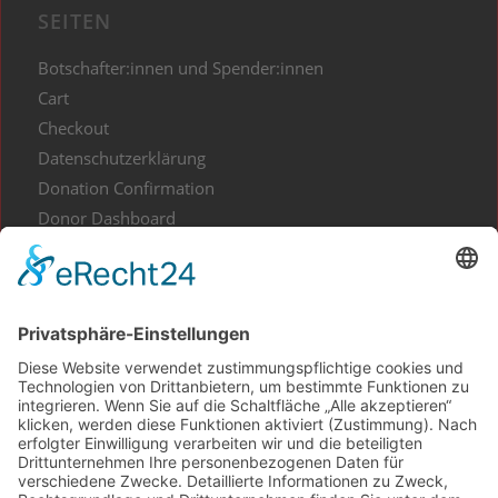
SEITEN
Botschafter:innen und Spender:innen
Cart
Checkout
Datenschutzerklärung
Donation Confirmation
Donor Dashboard
Events
Gesundes aus Kunst und Kultur
Home
Impressum
Kontakt
My Account
Projekt Waldliebe
Projekte spenden
Shop