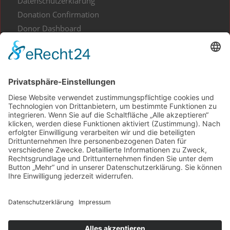
Datenschutzerklärung
Donation Confirmation
Donor Dashboard
Events
Gesundes aus Kunst und Kultur
Home
Impressum
Kontakt
My Account
Projekt Waldliebe
Projekte spenden
Shop
Spenden Informationen
Spendenbescheinigung
Team und Partner
Transaction Failed
Über Kulturgut im Quadrat