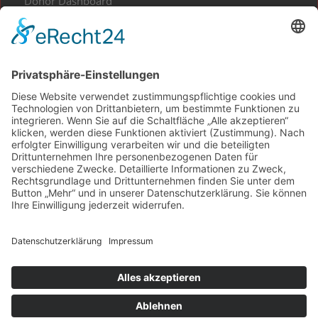
Donor Dashboard
Events
Gesundes aus Kunst und Kultur
Home
Impressum
Kontakt
My Account
Projekt Waldliebe
Projekte spenden
Shop
Spenden Informationen
Spendenbescheinigung
Team und Partner
Transaction Failed
Über Kulturgut im Quadrat
Über uns
Zuravel – Ukrainische Volksmärchen, UA-DE Ausgabe“