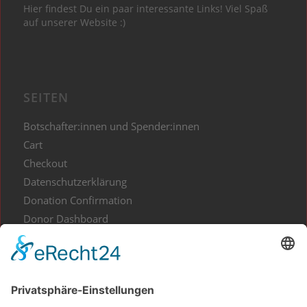
Hier findest Du ein paar interessante Links! Viel Spaß
auf unserer Website :)
SEITEN
Botschafter:innen und Spender:innen
Cart
Checkout
Datenschutzerklärung
Donation Confirmation
Donor Dashboard
Events
Gesundes aus Kunst und Kultur
Home
Impressum