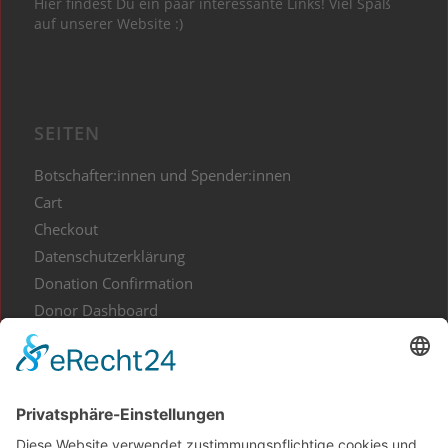
Hier findest Du ein paar interessante Links! Viel Spaß
auf unserer Website :)
SEITEN
Botschafter:innen und Spender:innen
Cart
Checkout
Datenschutzerklärung
Donation Confirmation
Donor Dashboard
Events
Gesundes aus Kunst und Kultur
Home
Impressum
Kontakt