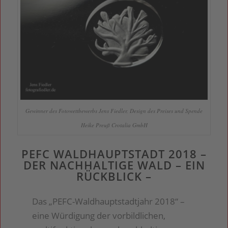
Gewinner des Fotowettbewerbs Jens Fiedler, Design des Preises und Spende
Heike Preuß Crotalia GmbH
PEFC WALDHAUPTSTADT 2018 –
DER NACHHALTIGE WALD – EIN
RÜCKBLICK –
Das „PEFC-Waldhauptstadtjahr 2018“ –
eine Würdigung der vorbildlichen,