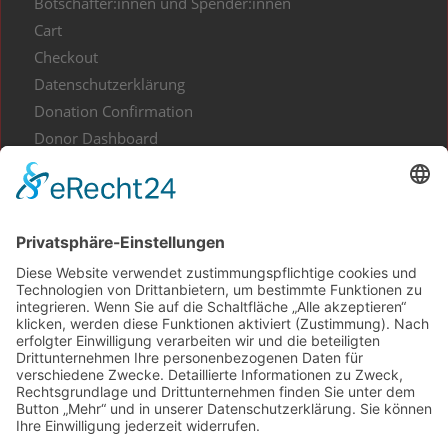
Botschafter:innen und Spender:innen
Cart
Checkout
Datenschutzerklärung
Donation Confirmation
Donor Dashboard
Events
Gesundes aus Kunst und Kultur
Home
Impressum
Kontakt
My Account
Projekt Waldliebe
Projekte spenden
Shop
Spenden Informationen
Spendenbescheinigung