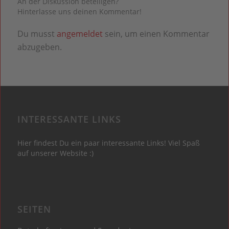
An der Diskussion beteiligen?
Hinterlasse uns deinen Kommentar!
Du musst
angemeldet
sein, um einen Kommentar
abzugeben.
INTERESSANTE LINKS
Hier findest Du ein paar interessante Links! Viel Spaß
auf unserer Website :)
SEITEN