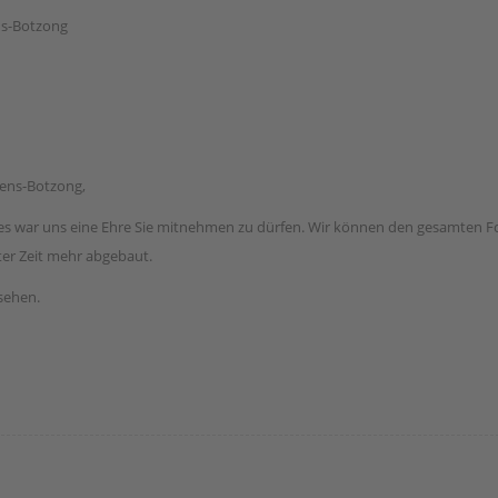
ns-Botzong
rens-Botzong,
, es war uns eine Ehre Sie mitnehmen zu dürfen. Wir können den gesamten F
ter Zeit mehr abgebaut.
sehen.