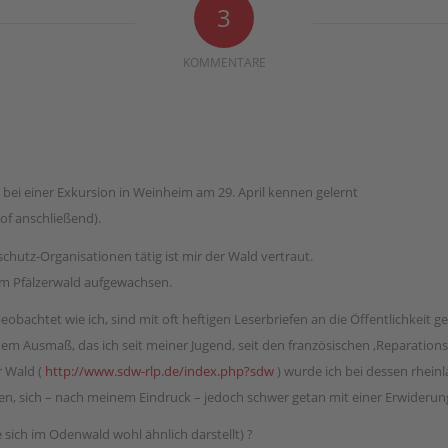
3
KOMMENTARE
e‘ bei einer Exkursion in Weinheim am 29. April kennen gelernt
f anschließend).
chutz-Organisationen tätig ist mir der Wald vertraut.
t im Pfälzerwald aufgewachsen.
obachtet wie ich, sind mit oft heftigen Leserbriefen an die Öffentlichkeit g
 Ausmaß, das ich seit meiner Jugend, seit den französischen ‚Reparationshi
r Wald (
http://www.sdw-rlp.de/index.php?sdw
) wurde ich bei dessen rhei
den, sich – nach meinem Eindruck – jedoch schwer getan mit einer Erwiderun
e sich im Odenwald wohl ähnlich darstellt) ?