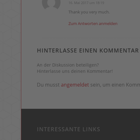
16. Mai 2017 um 18:19
sagte:
Thank you very much.
Zum Antworten anmelden
HINTERLASSE EINEN KOMMENTAR
An der Diskussion beteiligen?
Hinterlasse uns deinen Kommentar!
Du musst
angemeldet
sein, um einen Kom
INTERESSANTE LINKS