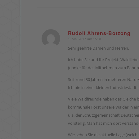
Rudolf Ahrens-Botzong
1. Mai 2017 um 15:01
sagte:
Sehr geehrte Damen und Herren,
ich habe Sie und Ihr Projekt ‚Waldlieb
(danke für das Mitnehmen zum Bahnho
Seit rund 30 Jahren in mehreren Naturs
Ich bin in einer kleinen Industriestad
Viele Waldfreunde haben das Gleiche be
kommunale Forst unsere Wälder in einem
u.a. der Schutzgemeinschaft Deutsche
vorstellig. Man hat mich dort verstan
Wie sehen Sie die aktuelle Lage (welch