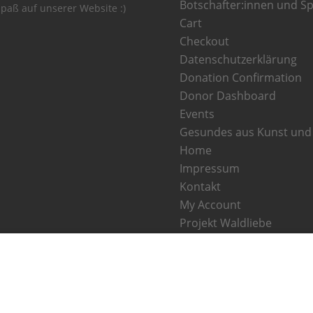
Botschafter:innen und S
 Spaß auf unserer Website :)
Cart
Checkout
Datenschutzerklärung
Donation Confirmation
Donor Dashboard
Events
Gesundes aus Kunst und 
Home
Impressum
Kontakt
My Account
Projekt Waldliebe
Projekte spenden
Shop
Spenden Informationen
Spendenbescheinigung