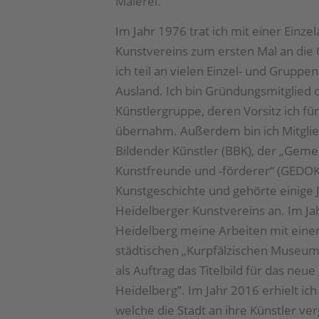
Malerei.
Im Jahr 1976 trat ich mit einer Einze
Kunstvereins zum ersten Mal an die 
ich teil an vielen Einzel- und Gruppe
Ausland. Ich bin Gründungsmitglied 
Künstlergruppe, deren Vorsitz ich für
übernahm. Außerdem bin ich Mitgli
Bildender Künstler (BBK), der „Geme
Kunst­freunde und -förderer“ (GEDOK)
Kunstgeschichte und gehörte einige
Heidelberger Kunstvereins an. Im Ja
Heidelberg meine Arbeiten mit einer
städtischen „Kurpfälzischen Museum”
als Auftrag das Titelbild für das neu
Heidelberg”. Im Jahr 2016 erhielt ich
welche die Stadt an ihre Künstler ve