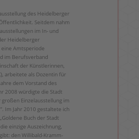
lausstellung des Heidelberger
Öffentlichkeit. Seitdem nahm
nausstellungen im In- und
der Heidelberger
 eine Amtspe­rio­de
ed im Berufsverband
inschaft der Künstlerinnen,
, arbeitete als Dozentin für
 Jahre dem Vorstand des
hr 2008 würdigte die Stadt
 großen Einzelausstellung im
. Im Jahr 2010 gestaltete ich
e „Goldene Buch der Stadt
 die einzige Auszeichnung,
rgibt: den Willibald-Kramm-