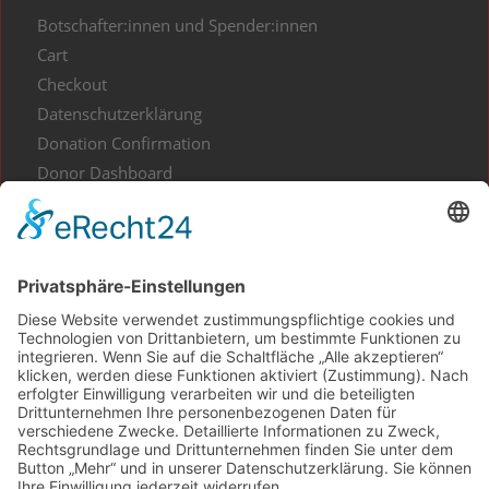
Botschafter:innen und Spender:innen
Cart
Checkout
Datenschutzerklärung
Donation Confirmation
Donor Dashboard
Events
Gesundes aus Kunst und Kultur
Home
Impressum
Kontakt
My Account
Projekt Waldliebe
Projekte spenden
Shop
Spenden Informationen