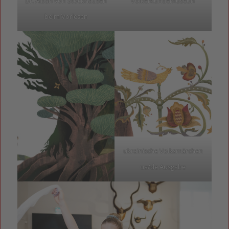
Dr. Alban von Stockhausen
Völkerkundemuseun
beim Vorlesen
ukrainische Volksmärchen
ua/de Ausgabe