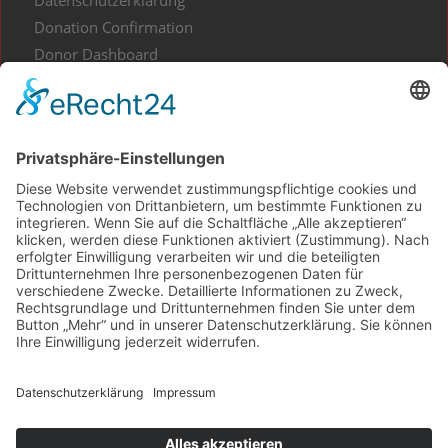
Datenschutzerklärung
Donation Confirmation
Donor Dashboard
Events
Gesundes aus Kunst und Kultur
Home
Impressum
Kontakt
My Account
Projekt Waldliebe
Projekte spenden
Shop
Spenden Informationen
Spendenbescheinigung
Team und Partner
Transaction Failed
Über Kulturgut im Quadrat