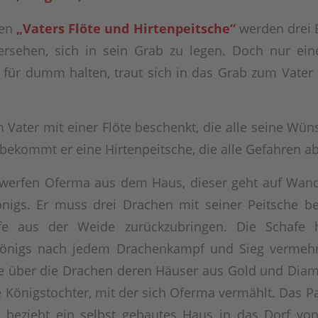
hen
„Vaters Flöte und Hirtenpeitsche“
werden drei 
rsehen, sich in sein Grab zu legen. Doch nur eine
 für dumm halten, traut sich in das Grab zum Vater
.
Vater mit einer Flöte beschenkt, die alle seine Wün
 bekommt er eine Hirtenpeitsche, die alle Gefahren 
 werfen Oferma aus dem Haus, dieser geht auf Wande
önigs. Er muss drei Drachen mit seiner Peitsche 
fe aus der Weide zurückzubringen. Die Schafe
önigs nach jedem Drachenkampf und Sieg vermehr
ge über die Drachen deren Häuser aus Gold und Diam
e Königstochter, mit der sich Oferma vermählt. Das P
 bezieht ein selbst gebautes Haus in das Dorf vo