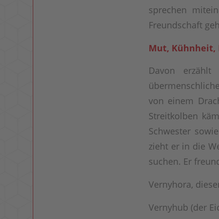
sprechen mitei
Freundschaft geh
Mut, Kühnheit, 
Davon erzähl
übermenschliche
von einem Drach
Streitkolben käm
Schwester sowie
zieht er in die W
suchen. Er freund
Vernyhora, diese
Vernyhub (der Ei