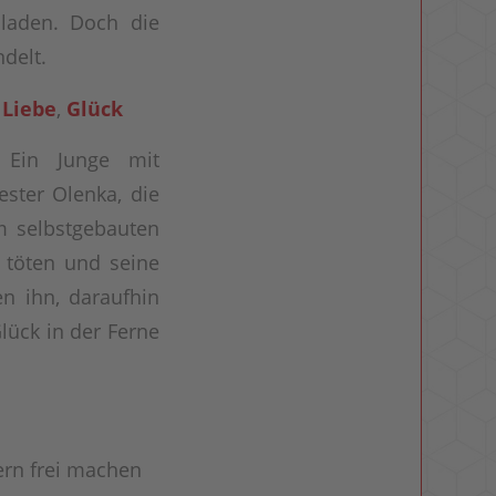
laden. Doch die
delt.
 Liebe
,
Glück
 Ein Junge mit
ster Olenka, die
m selbstgebauten
u töten und seine
n ihn, daraufhin
Glück in der Ferne
ern frei machen