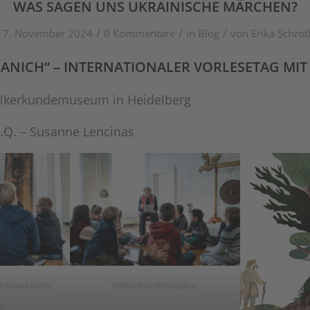
WAS SAGEN UNS UKRAINISCHE MÄRCHEN?
/
/
/
17. November 2024
0 Kommentare
in
Blog
von
Erika Schrot
RANICH“
– INTERNATIONALER VORLESETAG MI
ölkerkundemuseum in Heidelberg
i.Q. – Susanne Lencinas
khausen beim
Völkerkundemuseun
n