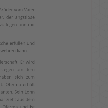
Brüder vom Vater
r, der angstlose
 zu legen und mit
sche erfüllen und
abwehren kann.
rschaft. Er wird
besiegen, um dem
 haben sich zum
t. Oferma erhält
anten. Sein Lohn
aar zieht aus dem
n Oferma und ist