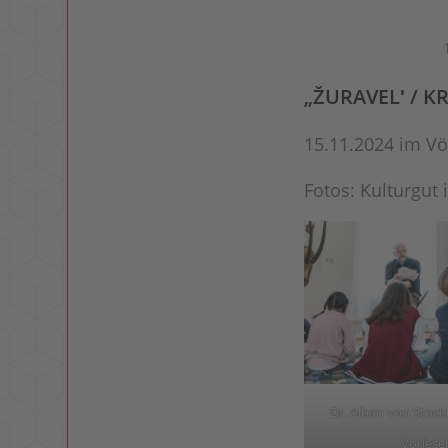
„ŽURAVELʹ / K
15.11.2024 im V
Fotos: Kulturgut 
Dr. Alban von Stoc
Vorlese