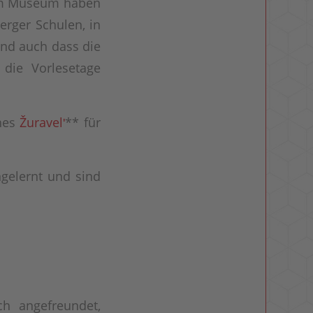
 im Museum haben
erger Schulen, in
und auch dass die
 die Vorlesetage
ches
Žuravelʹ
** für
gelernt und sind
ch angefreundet,