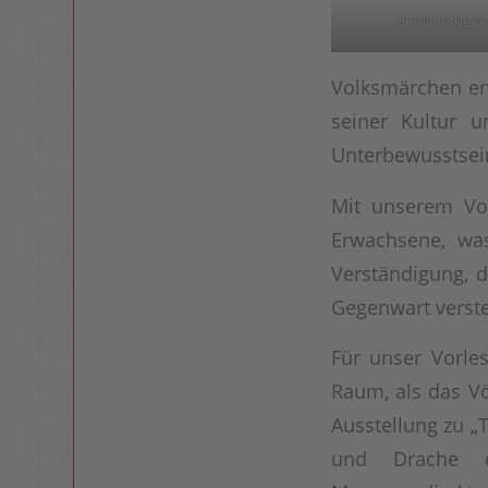
ukrainische 
Volksmärchen en
seiner Kultur 
Unterbewusstsein
Mit unserem Vor
Erwachsene, was
Verständigung, d
Gegenwart verste
Für unser Vorle
Raum, als das V
Ausstellung zu „
und Drache di