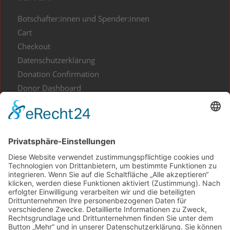
Botschafter:innen und Spender:innen
Cart
Checkout
Datenschutzerklärung
Donation Confirmation
Donor Dashboard
Events
Gesundes aus Kunst und Kultur
Home
Impressum
Kontakt
My Account
Projekt Waldliebe
Projekte spenden
Shop
Spenden Informationen