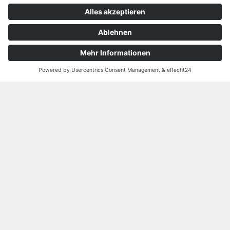
LIEBER SERVET, EIN NACHRUF AUS DER
FERNE
„Mensch aus Kultur“ zu erforschen ist ein Anliegen
von Kulturgut im Quadrat gUG, das Servet
Akgöbek und mich 2015/16 angetrieben hat, uns
gemeinsam auf dem Weg zu machen. Wir wollen
verstehen, was die Bedeutung des Menschen in
seiner Kultur ist und diese Erkenntnis digital in
Wort, Bild und Ton weitergeben.