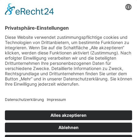
Events
Gesundes aus Kunst und Kultur
Home
Impressum
Kontakt
My Account
Projekt Waldliebe
Projekte spenden
Shop
Spenden Informationen
Spendenbescheinigung
Team und Partner
Transaction Failed
Über Kulturgut im Quadrat
Über uns
Zuravel – Ukrainische Volksmärchen, UA-DE Ausgabe“